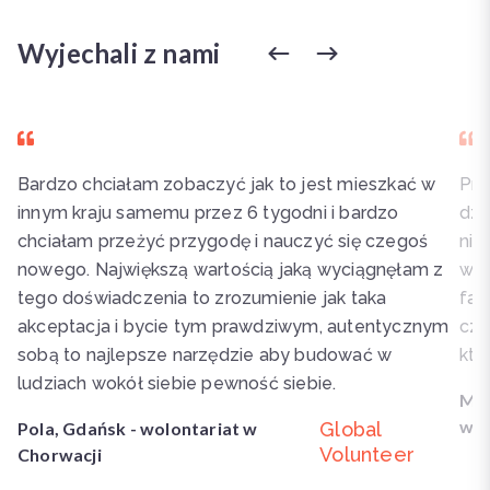
Wyjechali z nami
u
Bardzo chciałam zobaczyć jak to jest mieszkać w
Pra
innym kraju samemu przez 6 tygodni i bardzo
dzi
a
chciałam przeżyć przygodę i nauczyć się czegoś
nie
nowego. Największą wartością jaką wyciągnęłam z
wci
ie
tego doświadczenia to zrozumienie jak taka
fam
akceptacja i bycie tym prawdziwym, autentycznym
cza
sobą to najlepsze narzędzie aby budować w
któ
ludziach wokół siebie pewność siebie.
Mic
w 
Pola, Gdańsk - wolontariat w
Global
Volunteer
Chorwacji